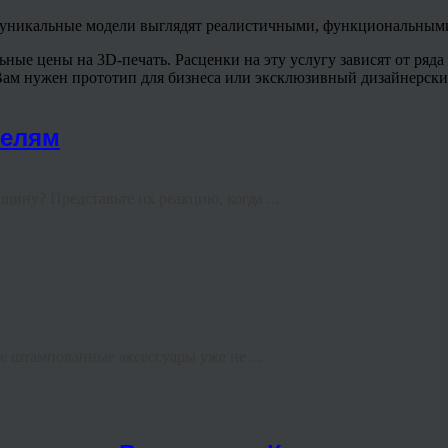
, уникальные модели выглядят реалистичными, функциональными
ьные цены на 3D-печать. Расценки на эту услугу зависят от ряд
 Вам нужен прототип для бизнеса или эксклюзивный дизайнерски
телям
ину? Представьте их реакцию, когда ...
 штампованные аксессуары уже не ...