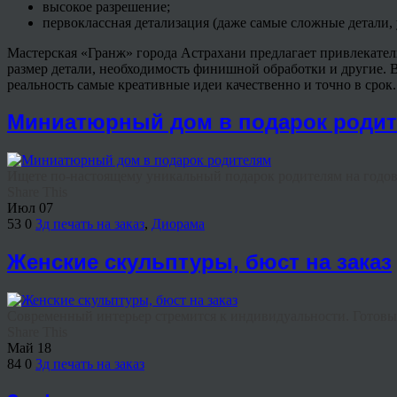
высокое разрешение;
первоклассная детализация (даже самые сложные детали
Мастерская «
Гранж
» города Астрахани предлагает привлекател
размер детали, необходимость финишной обработки и другие.
реальность самые креативные идеи качественно и точно в срок.
Миниатюрный дом в подарок роди
Ищете по-настоящему уникальный подарок родителям на годовщ
Share This
Июл
07
53
0
3д печать на заказ
,
Диорама
Женские скульптуры, бюст на заказ
Современный интерьер стремится к индивидуальности. Готовые
Share This
Май
18
84
0
3д печать на заказ