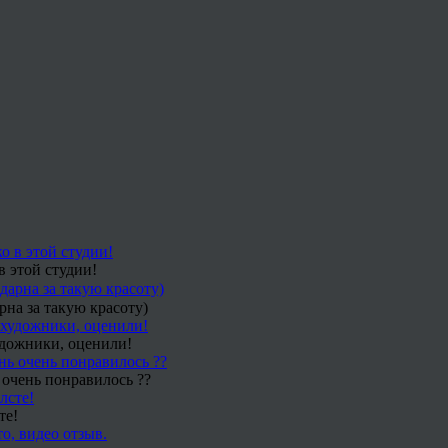
в этой студии!
рна за такую красоту)
удожники, оценили!
 очень понравилось ??
те!