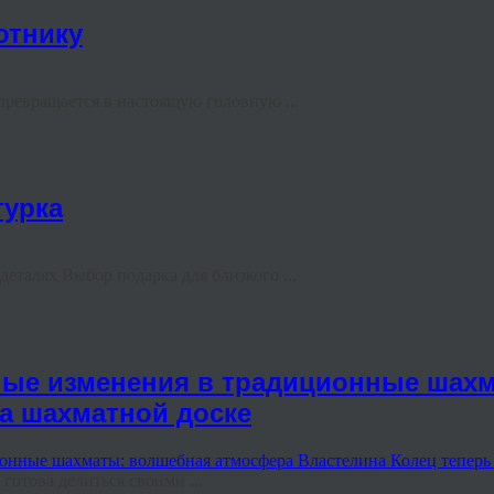
отнику
превращается в настоящую головную ...
гурка
еталях Выбор подарка для близкого ...
ные изменения в традиционные шах
на шахматной доске
готова делиться своими ...