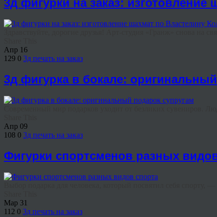
3д фигурки на заказ: изготовление
Здравствуйте, дорогие друзья! Арт-студия «Гранж» снова на свя
Share This
Апр
16
129
0
3д печать на заказ
3д фигурка в бокале: оригинальный
Современный мир подарков уходит от безликих сувениров. Люди
Share This
Апр
09
108
0
3д печать на заказ
Фигурки спортсменов разных видов
Выбор подарка для человека, который посвятил себя спорту, — з
Share This
Мар
31
112
0
3д печать на заказ