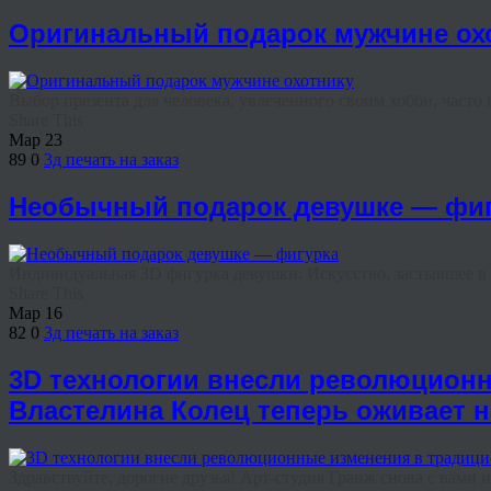
Оригинальный подарок мужчине ох
Выбор презента для человека, увлеченного своим хобби, часто 
Share This
Мар
23
89
0
3д печать на заказ
Необычный подарок девушке — фи
Индивидуальная 3D фигурка девушки: Искусство, застывшее в д
Share This
Мар
16
82
0
3д печать на заказ
3D технологии внесли революцион
Властелина Колец теперь оживает 
Здравствуйте, дорогие друзья! Арт-студия Гранж снова с вами и 