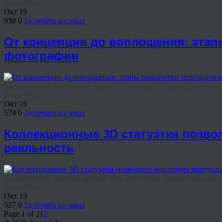
Share This
Окт
19
938
0
3д печать на заказ
От концепции до воплощения: этап
фотографии
Здравствуйте, уважаемые друзья! С вами арт-студия Гранж! Мы 
Share This
Окт
19
574
0
3д печать на заказ
Коллекционные 3D статуэтки позво
реальность
Здравствуйте, дорогие друзья! Ура, арт-студия Гранж вновь на 
Share This
Окт
19
527
0
3д печать на заказ
Page 1 of 2
1
2