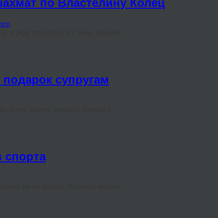
 шахмат по Властелину Колец
зи и рада поделиться с вами свежим ...
 подарок супругам
 хотят дарить эмоции, память и ...
 спорта
адача не из легких. Кубки и медали ...