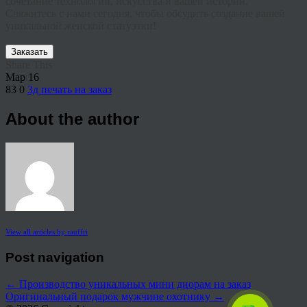
сочетание технологий, искусства и вашей истории.
Свяжитесь с нами сегодня, чтобы обсудить создание вашей
уникальной женской статуэтки!
Заказать
Share This
Мар
16
83
0
3д печать на заказ
About the author
View all articles by rauffri
Post navigation
←
Производство уникальных мини диорам на заказ
Оригинальный подарок мужчине охотнику
→