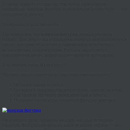
Если вы ломаете голову над тем, какой подготовить
необычный подарок девушке
, персональная миниатюра — это
попадание в десятку.
Материалы и долговечность
Мы понимаем, что
женская фигурка
должна радовать
годами. Для печати мы используем прочные фотополимерные
смолы, которые не желтеют со временем и устойчивы к
механическим повреждениям. Роспись закрепляется
специальным лаком, защищающим цвета от выгорания.
Как заказать свою 3D фигурку?
Процесс заказа
статуэтки на заказ
максимально прост:
Оставьте заявку на сайте.
Обсудите с менеджером детали (поза, одежда, размер).
Согласуйте 3D-макет перед запуском в печать.
Получите готовую расписанную
фигурку девушки
.
Не упустите шанс подарить эмоции, которые останутся
навсегда.
Фигурки по фото на заказ
от нашей студии — это