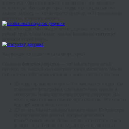
косметики, обратите внимание на персонализированные
миниатюры.
Женская фигурка
, созданная специально по
вашему запросу, — это не просто сувенир, это произведение
искусства, хранящее эмоции.
В нашей студии мы объединяем передовые технологии и
ручной труд, чтобы создать для вас идеальную
статуэтку
девушка
вашей мечты.
Как рождается ваша уникальная фигурка?
Создание
фигурки девушки
— это многоступенчатый
процесс, где каждый этап контролируется мастерами. Мы не
используем шаблонные решения, каждая работа уникальна.
3D моделирование по фото
.
Все начинается с идеи. Вы
присылаете фотографии, описываете позу, одежду и
аксессуары. Наши художники создают цифровую 3D-
модель, максимально передающую сходство. Это основа
будущей
женской статуэтки
.
3
D печать
.
Мы используем высокоточные 3D принтеры
(фотополимерная печать), которые позволяют
прорабатывать мельчайшие детали: от текстуры ткани
до черт лица. Технология гарантирует прочность и