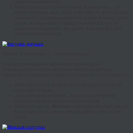
гладкость поверхности.
Ручная роспись и постобработка
.
Технология — это
только половина дела. Душу в
фигурку по фото на заказ
вкладывает художник-росписчик. Каждый нюанс цвета,
блики, оттенки кожи и одежды наносятся вручную
акриловыми красками. Это делает
женскую фигурку
живой и реалистичной.
Почему 3D статуэтка — лучший сюрприз?
Стандартные подарки забываются через неделю.
Персональная
статуэтка девушка
становится центром
внимания в интерьере и предметом гордости обладательницы.
100% Эксклюзив
.
Второй такой
фигурки девушки
не
существует в мире.
Эмоциональная ценность.
Это застывший момент
времени, который можно держать в руках.
Универсальность
.
Женская статуэтка
подойдет как для
коллекции, так и для украшения рабочего стола или
полки.