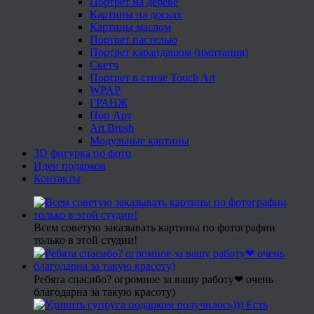
Портрет на дереве
Картины на досках
Картины маслом
Портрет пастелью
Портрет карандашом (имитация)
Скетч
Портрет в стиле Touch Art
WPAP
ГРАНЖ
Поп Арт
Art Brush
Модульные картины
3D фигурка по фото
Идеи подарков
Контакты
Всем советую заказывать картины по фотографии
только в этой студии!
Ребята спасибо? огромное за вашу работу❤ очень
благодарна за такую красоту)