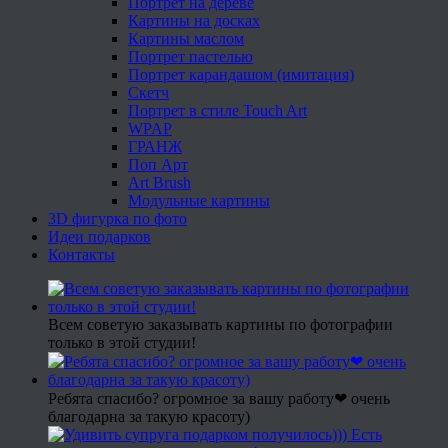
Портрет на дереве
Картины на досках
Картины маслом
Портрет пастелью
Портрет карандашом (имитация)
Скетч
Портрет в стиле Touch Art
WPAP
ГРАНЖ
Поп Арт
Art Brush
Модульные картины
3D фигурка по фото
Идеи подарков
Контакты
Всем советую заказывать картины по фотографии
только в этой студии!
Ребята спасибо? огромное за вашу работу❤ очень
благодарна за такую красоту)