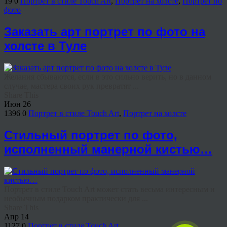
19
0
Портрет в стиле Touch Art
,
Портрет на холсте
,
Портрет по
фото
Заказать арт портрет по фото на
холсте в Туле
Желания сбываются, если в это сильно верить, но в данном
случае, мастера своих рук превратят ...
Share This
Июн
26
1396
0
Портрет в стиле Touch Art
,
Портрет на холсте
Стильный портрет по фото,
исполненный манерной кистью…
Портрет в стиле Touch Art может стать весьма интересным и
необычным подарком практически для ...
Share This
Апр
14
1127
0
Портрет в стиле Touch Art