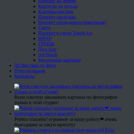
Портрет на дереве
Картины на досках
Картины маслом
Портрет пастелью
Портрет карандашом (имитация)
Скетч
Портрет в стиле Touch Art
WPAP
ГРАНЖ
Поп Арт
Art Brush
Модульные картины
3D фигурка по фото
Идеи подарков
Контакты
Всем советую заказывать картины по фотографии
только в этой студии!
Ребята спасибо? огромное за вашу работу❤ очень
благодарна за такую красоту)