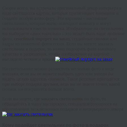
Скорее всего, вы встречали оригинальный декор интерьера в
виде светящихся картин, которые притягивают внимание и
создают особую атмосферу. Эти картины – настоящие
светильники, которые мягко освещают комнату и могут
использоваться вместо ночника. Изображение на светильнике
вы выбираете самостоятельно – это может быть ваше любимое
фото,
семейный портрет на заказ
, студийные снимки или
кадры из сюжетной фотосессии. Если вы хотите заказать
светильник в подарок, то важно подобрать фото высокого
качества и разрешения, чтобы изображение на картине
выглядело четким и ярким.
На светильнике можно разместить несколько фото в виде
коллажа, если вы не можете выбрать одну или хотели бы
видеть целую карусель снимков. Такое решение пригодится
при выборе подарка друзьям, ведь вы не знаете точно, какой
снимок им понравится больше всего.
Если вы ищете,
где заказать светильник
по фото, то
обращайтесь в нашу мастерскую, специализирующуюся на
изготовлении эксклюзивных подарков и интерьерного декора.
Кому подойдет светильник по фото в подарок