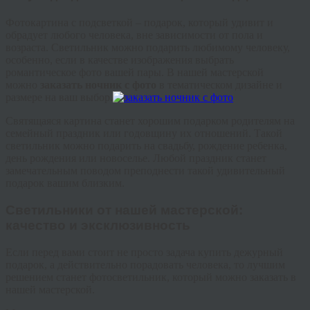
Фотокартина с подсветкой – подарок, который удивит и
обрадует любого человека, вне зависимости от пола и
возраста. Светильник можно подарить любимому человеку,
особенно, если в качестве изображения выбрать
романтическое фото вашей пары. В нашей мастерской
можно
заказать ночник с фото
в тематическом дизайне и
размере на ваш выбор.
Святящаяся картина станет хорошим подарком родителям на
семейный праздник или годовщину их отношений. Такой
светильник можно подарить на свадьбу, рождение ребенка,
день рождения или новоселье. Любой праздник станет
замечательным поводом преподнести такой удивительный
подарок вашим близким.
Светильники от нашей мастерской:
качество и эксклюзивность
Если перед вами стоит не просто задача купить дежурный
подарок, а действительно порадовать человека, то лучшим
решением станет фотосветильник, который можно заказать в
нашей мастерской.