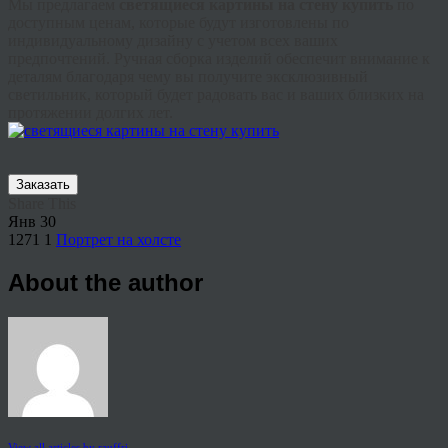
Мы предлагаем
светящиеся картины на стену купить
по
доступным ценам, которые будут изготовлены по
индивидуальному дизайну с учетом всех ваших
предпочтений. Ручная сборка изделий обеспечит внимание к
деталям благодаря чему вы получите эксклюзивный
светильник, который будет радовать вас и ваших близких на
протяжении долгих лет.
Заказать
Share This
Янв
30
1271
1
Портрет на холсте
About the author
View all articles by rauffri