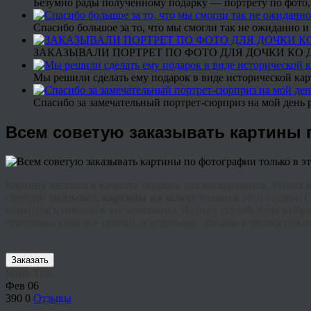
Безумно рады полученному подарку — портрету по фото,
Спасибо большое за то, что мы смогли так не ожиданно
ЗАКАЗЫВАЛИ ПОРТРЕТ ПО ФОТО ДЛЯ ДОЧКИ КО ДН
Мы решили сделать ему подарок в виде исторической кар
Спасибо за замечательный портрет-сюрприз на мой день 
Всем советую заказывать картины п
Картину заказала в качестве подарка для молодоженов. Ребята в
советую заказывать
картины на холсте
только в этой студии! 
обратилась именно в эту компанию. Из всех студий, куда я обра
терпеливо учли все правки, и отдельное спасибо и респект Ек
Заказать
Share This
Фев
06
390
0
Отзывы