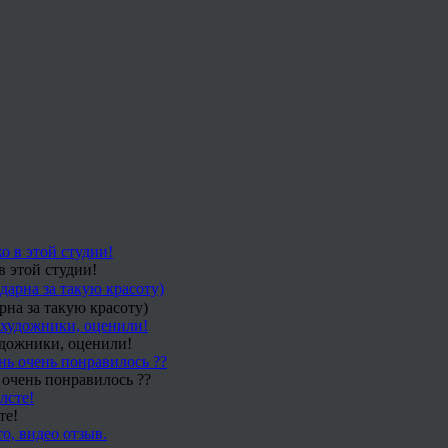
в этой студии!
рна за такую красоту)
удожники, оценили!
 очень понравилось ??
те!