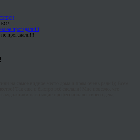
ИБО!
не прогадали!!!
!
сили на самое видное место дома и прям очень рады!)) Всем
ество! Так еще и быстро всё сделали! Мне повезло, что
десь художники настоящие профессионалы своего дела,