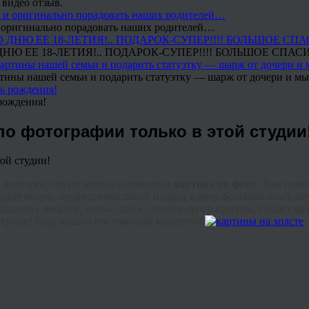
 видео отзыв.
 и оригинально порадовать наших родителей…
Ю ЕЕ 18-ЛЕТИЯ!.. ПОДАРОК-СУПЕР!!!! БОЛЬШОЕ СПАС
тины нашей семьи и подарить статуэтку — шарж от дочери и мы 
рождения!
о фотографии только в этой студии
 восторге, это их первая совместная
картина по фото
! Уже пове
Сразу видно, профессиональный подход к делу, большой опыт, кач
щалась с заказом, только здесь сделали супер красиво, только з
атерине! Буду вашим постоянным клиентом!