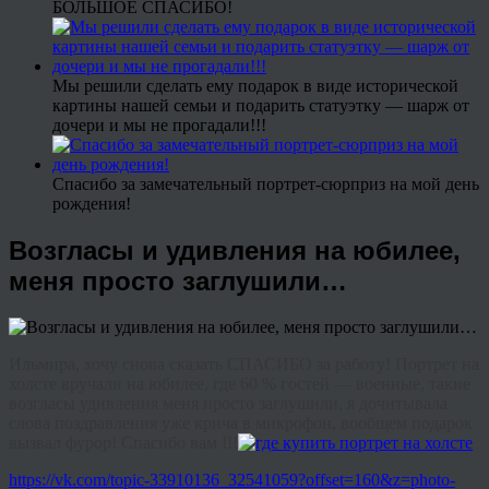
БОЛЬШОЕ СПАСИБО!
Мы решили сделать ему подарок в виде исторической
картины нашей семьи и подарить статуэтку — шарж от
дочери и мы не прогадали!!!
Спасибо за замечательный портрет-сюрприз на мой день
рождения!
Возгласы и удивления на юбилее,
меня просто заглушили…
Ильмира, хочу снова сказать СПАСИБО за работу! Портрет на
холсте вручали на юбилее, где 60 % гостей — военные, такие
возгласы удивления меня просто заглушили, я дочитывала
слова поздравления уже крича в микрофон, вообщем подарок
вызвал фурор! Спасибо вам !!!
https://vk.com/topic-33910136_32541059?offset=160&z=photo-