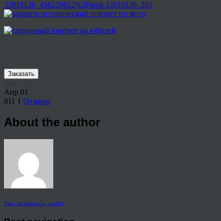
33910136_456239612%2Fpost-33910136_265
Заказать
Share This
Апр
01
811
1
Отзывы
About the author
View all articles by rauffri