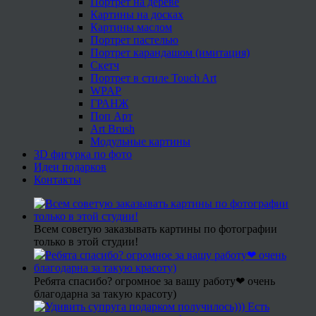
Портрет на дереве
Картины на досках
Картины маслом
Портрет пастелью
Портрет карандашом (имитация)
Скетч
Портрет в стиле Touch Art
WPAP
ГРАНЖ
Поп Арт
Art Brush
Модульные картины
3D фигурка по фото
Идеи подарков
Контакты
Всем советую заказывать картины по фотографии
только в этой студии!
Ребята спасибо? огромное за вашу работу❤ очень
благодарна за такую красоту)