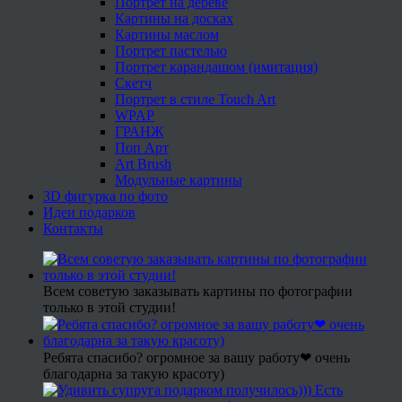
Портрет на дереве
Картины на досках
Картины маслом
Портрет пастелью
Портрет карандашом (имитация)
Скетч
Портрет в стиле Touch Art
WPAP
ГРАНЖ
Поп Арт
Art Brush
Модульные картины
3D фигурка по фото
Идеи подарков
Контакты
Всем советую заказывать картины по фотографии
только в этой студии!
Ребята спасибо? огромное за вашу работу❤ очень
благодарна за такую красоту)