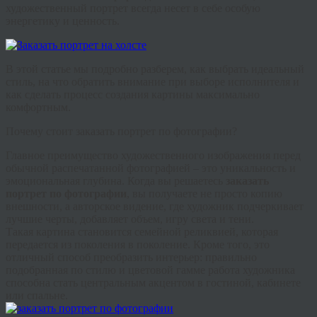
художественный портрет всегда несет в себе особую
энергетику и ценность.
В этой статье мы подробно разберем, как выбрать идеальный
стиль, на что обратить внимание при выборе исполнителя и
как сделать процесс создания картины максимально
комфортным.
Почему стоит заказать портрет по фотографии?
Главное преимущество художественного изображения перед
обычной распечатанной фотографией – это уникальность и
эмоциональная глубина. Когда вы решаетесь
заказать
портрет по фотографии
, вы получаете не просто копию
внешности, а авторское видение, где художник подчеркивает
лучшие черты, добавляет объем, игру света и тени.
Такая картина становится семейной реликвией, которая
передается из поколения в поколение. Кроме того, это
отличный способ преобразить интерьер: правильно
подобранная по стилю и цветовой гамме работа художника
способна стать центральным акцентом в гостиной, кабинете
или спальне.