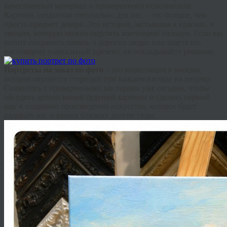
качественный материал и проверенного исполнителя.
Картина, созданная специально для вас, – это больше, чем
просто предмет декора. Это история, застывшая в красках, и
эмоция, которую можно ощутить кончиками пальцев. Если вы
хотите сохранить память о дорогих людях или ищете по-
настоящему уникальный презент, не откладывайте решение.
Портреты на заказ по фото
– это инвестиция в эмоции,
которая окупается сторицей при каждом взгляде на шедевр.
Свяжитесь с проверенными мастерами уже сегодня, чтобы
обсудить детали вашей будущей картины и сделать первый
шаг к созданию произведения искусства, которое будет
радовать вас и ваших близких долгие годы.