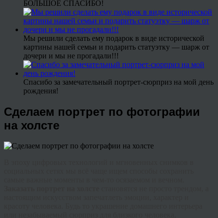
БОЛЬШОЕ СПАСИБО!
Мы решили сделать ему подарок в виде исторической
картины нашей семьи и подарить статуэтку — шарж от
дочери и мы не прогадали!!!
Спасибо за замечательный портрет-сюрприз на мой день
рождения!
Сделаем портрет по фотографии
на холсте
В эпоху цифровых технологий и мгновенных снимков в
социальных сетях мы всё чаще ищем способы сохранить
самые важные моменты в чем-то осязаемом и вечном.
Заказать портрет на холсте
становятся не просто трендом, а
настоящим искусством запечатлеть эмоции, характер и
красоту человека. Будь то украшение домашнего интерьера
или незабываемый сюрприз для близкого человека,