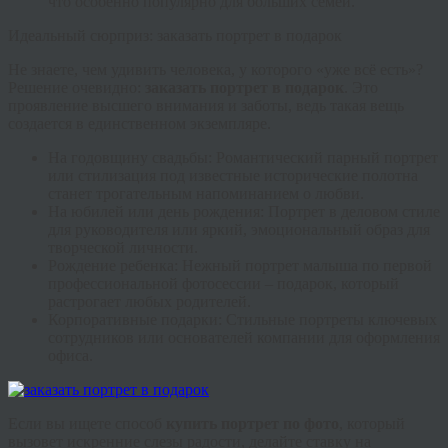
что особенно популярно для больших семей.
Идеальный сюрприз: заказать портрет в подарок
Не знаете, чем удивить человека, у которого «уже всё есть»?
Решение очевидно:
заказать портрет в подарок
. Это
проявление высшего внимания и заботы, ведь такая вещь
создается в единственном экземпляре.
На годовщину свадьбы
: Романтический парный портрет
или стилизация под известные исторические полотна
станет трогательным напоминанием о любви.
На юбилей или день рождения
: Портрет в деловом стиле
для руководителя или яркий, эмоциональный образ для
творческой личности.
Рождение ребенка
: Нежный портрет малыша по первой
профессиональной фотосессии – подарок, который
растрогает любых родителей.
Корпоративные подарки
: Стильные портреты ключевых
сотрудников или основателей компании для оформления
офиса.
Если вы ищете способ
купить портрет по фото
, который
вызовет искренние слезы радости, делайте ставку на