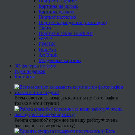
Портрет на дереве
Картины на досках
Картины маслом
Портрет пастелью
Портрет карандашом (имитация)
Скетч
Портрет в стиле Touch Art
WPAP
ГРАНЖ
Поп Арт
Art Brush
Модульные картины
3D фигурка по фото
Идеи подарков
Контакты
Всем советую заказывать картины по фотографии
только в этой студии!
Ребята спасибо? огромное за вашу работу❤ очень
благодарна за такую красоту)