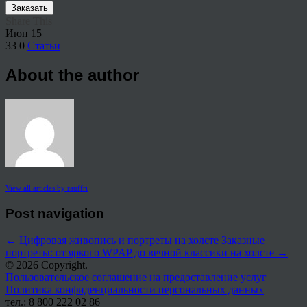
Заказать
Share This
Июн
15
33
0
Статьи
About the author
View all articles by rauffri
Post navigation
←
Цифровая живопись и портреты на холсте
Заказные
портреты: от яркого WPAP до вечной классики на холсте
→
© 2026 Copyright.
Пользовательское соглашение на предоставление услуг
Политика конфиденциальности персональных данных
тел.: 8 800 222 02 86