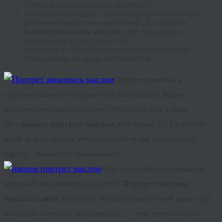
Замена фона (по желанию заказчика).
Возможность создать любую жанровую композицию.
Бесплатная разработка макета любой сложности.
Портрет живопись маслом
будет выполнен на
натуральном хлопковом холсте.
Различные (в том числе нестандартные) размеры.
Оперативная доставка до получателя.
Цените
креатив
и
оригинальность? Стремитесь наполнить будни
красочным разнообразием? Обращайтесь к нам.
Мы
пишем портрет маслом
в течение 7-12 рабочих
дней и доставляем готовую работу по указанному
адресу. Звоните и заказывайте.
Ищете особенный подарок,
который запомнится надолго?
Портрет маслом
заказать цена
которого остаётся доступной даже при
высоком качестве исполнения, — это возможность