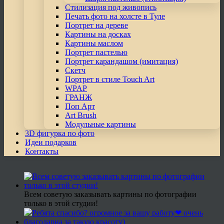
Стилизация под живопись
Печать фото на холсте в Туле
Портрет на дереве
Картины на досках
Картины маслом
Портрет пастелью
Портрет карандашом (имитация)
Скетч
Портрет в стиле Touch Art
WPAP
ГРАНЖ
Поп Арт
Art Brush
Модульные картины
3D фигурка по фото
Идеи подарков
Контакты
Всем советую заказывать картины по фотографии
только в этой студии!