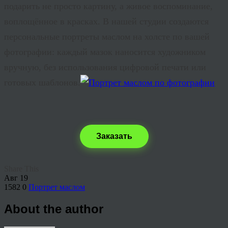
подарить не просто картину, а живое воспоминание,
воплощённое в красках. В нашей студии создаются
персональные портреты маслом на холсте по вашей
фотографии: каждый мазок наносится художником
вручную, без использования цифровой печати или
готовых шаблонов.
Заказать
Share This
Авг
19
1582
0
Портрет маслом
About the author