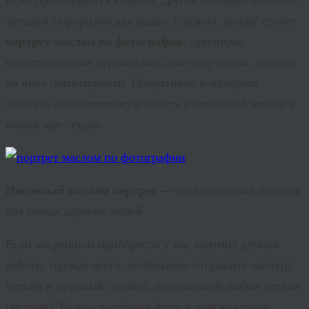
лучшим сюрпризом для ваших близких, коллег станет
портрет маслом по фотографии
: сувениры,
подготовленные персонально для получателя, сегодня
на пике популярности. Оперативно и недорого
заказать художественную работу с доставкой можно в
нашей арт-студии.
Писанный маслом портрет — э
ксклюзивный
подарок
для самых дорогих людей
Если вы решили приобрести у нас картину ручной
работы, прежде всего, необходимо отправить мастеру
четкий и крупный снимок, передающий любые детали
(мелочи). Важно подобрать фото в оригинальном