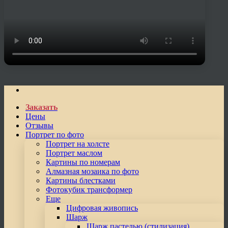
Заказать
Цены
Отзывы
Портрет по фото
Портрет на холсте
Портрет маслом
Картины по номерам
Алмазная мозаика по фото
Картины блестками
Фотокубик трансформер
Еще
Цифровая живопись
Шарж
Шарж пастелью (стилизация)