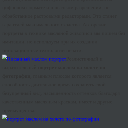
цифровом формате и в высоком разрешении, не
обработанное растровыми редакторами. Это станет
гарантией максимального сходства. Авторские
портреты в технике масляной живописи мы пишем без
имитации, не используем при их создании
инновационные технологии печати.
Реалистичный и
выразительный
портрет маслом на холсте по
фотографии,
главным плюсом которого является
способность длительное время сохранять свой
безупречный вид, насыщенность оттенков благодаря
качественным масляным краскам, имеет и другие
преимущества.