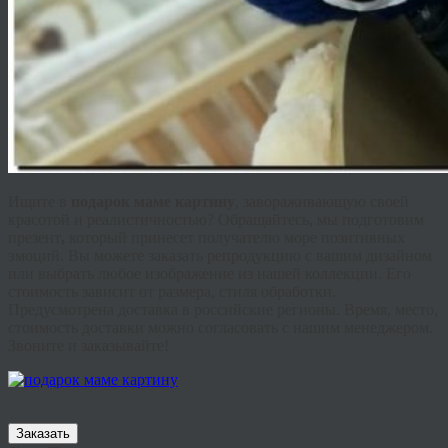
Ищите в
подарок маме картину
, завораживающую своей
красотой и реалистичностью? Обращайтесь, мы подготовим
презент
,
который принесет получателю море позитивных
эмоций. Вы можете заказать репродукцию с вашим дизайном
или выбрать любое изображение из нашей коллекции. Его
стоимость зависит от размера, стиля обработки.
Предусмотрена доставка в российские регионы. Время, место,
стоимость доставки можно согласовать с нашим менеджером.
Звоните и заказывайте!
Заказать