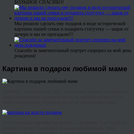
БОЛЬШОЕ СПАСИБО!
Мы решили сделать ему подарок в виде исторической
картины нашей семьи и подарить статуэтку — шарж от
дочери и мы не прогадали!!!
Спасибо за замечательный портрет-сюрприз на мой день
рождения!
Картина в подарок любимой маме
Событий, праздничных дат, с которыми принято поздравлять
представительниц прекрасного пола, достаточно много: на
выбор очередного сюрприза часто не хватает фантазии.
Эксклюзивная
картина на холсте — подарок
, уместный по
любому поводу: на профессиональный праздник, День
матери, юбилей, новоселье, 8 марта. Список можно