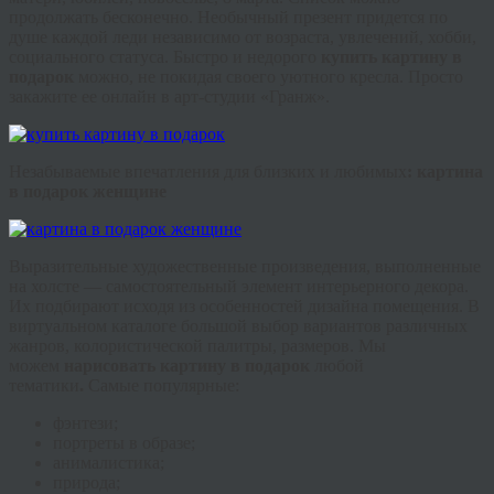
продолжать бесконечно. Необычный презент придется по
душе каждой леди независимо от возраста, увлечений, хобби,
социального статуса. Быстро и недорого
купить картину в
подарок
можно, не покидая своего уютного кресла. Просто
закажите ее онлайн в арт-студии «
Гранж
».
Незабываемые впечатления для близких и любимых
: картина
в подарок женщине
Выразительные художественные произведения, выполненные
на холсте — самостоятельный элемент интерьерного декора.
Их подбирают исходя из особенностей дизайна помещения. В
виртуальном каталоге большой выбор вариантов различных
жанров, колористической палитры, размеров. Мы
можем
нарисовать картину в подарок
любой
тематики
.
Самые популярные:
фэнтези
;
портреты в образе;
анималистика
;
природа;