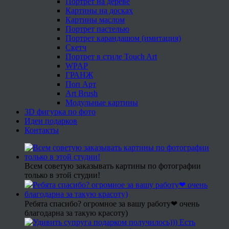
Портрет на дереве
Картины на досках
Картины маслом
Портрет пастелью
Портрет карандашом (имитация)
Скетч
Портрет в стиле Touch Art
WPAP
ГРАНЖ
Поп Арт
Art Brush
Модульные картины
3D фигурка по фото
Идеи подарков
Контакты
Всем советую заказывать картины по фотографии
только в этой студии!
Ребята спасибо? огромное за вашу работу❤ очень
благодарна за такую красоту)