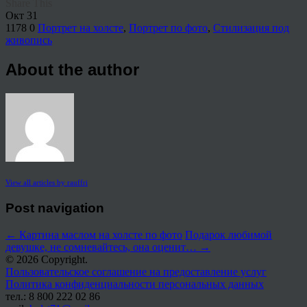
Share This
Окт
31
1178
0
Портрет на холсте
,
Портрет по фото
,
Стилизация под
живопись
About the author
View all articles by rauffri
Post navigation
←
Картина маслом на холсте по фото
Подарок любимой
девушке, не сомневайтесь, она оценит…
→
© 2026 Copyright.
Пользовательское соглашение на предоставление услуг
Политика конфиденциальности персональных данных
тел.: 8 800 222 02 86