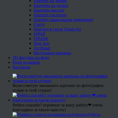
Портрет на дереве
Картины на досках
Картины маслом
Портрет пастелью
Портрет карандашом (имитация)
Скетч
Портрет в стиле Touch Art
WPAP
ГРАНЖ
Поп Арт
Art Brush
Модульные картины
3D фигурка по фото
Идеи подарков
Контакты
Всем советую заказывать картины по фотографии
только в этой студии!
Ребята спасибо? огромное за вашу работу❤ очень
благодарна за такую красоту)