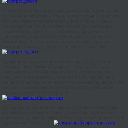
Классический портрет в современном стиле, исполненный
художниками арт-студии Гранж, оправдает ваши ожидания.
Легкая небрежность портретов по фото в технике Touch
Art создает строгий, но стильный образ. Элегантность и
лаконичность, дерзость и игривость на ярких или
приглушенных фонах внесет новые краски в личность
именинника. В его памяти останутся только радужные
воспоминания о дате, когда он получил этот подарок.
Художники рисуют стилизованные портреты на холсте с
учетом ваших пожеланий, исполняя технику Тач Арт.
Аккуратность и пунктуальность специалистов приятно
порадуют и не заставят вас беспокоится. Профессионалы
мастерской портретов используют только качественный холст
и краску со специальным элементом, который защищает
рисунок от внешних воздействий.
Вы контролируете процесс работы с помощью менеджера,
который согласовывает с вами каждый этап. При желании
специалисты помогут выбрать багетную раму по приемлемой
цене и хорошего качества.