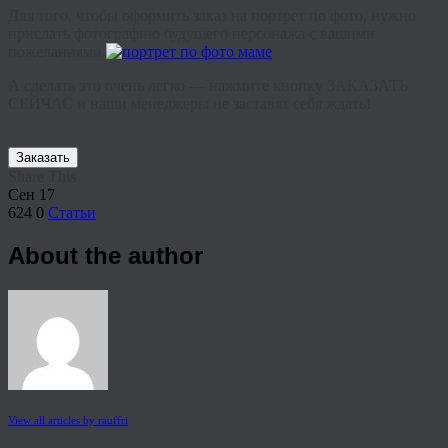
Для того, чтобы оформить заказ на портрет по фото, нужно
прислать фотографию будущего персонажа с вашими
пожеланиями.
А сделать это очень легко — нажмите кнопку ЗАКАЗАТЬ
СЕЙЧАС и наши менеджеры не заставят себя ждать!
Заказать
Share This
Сен
17
624
0
Статьи
About the author
View all articles by rauffri