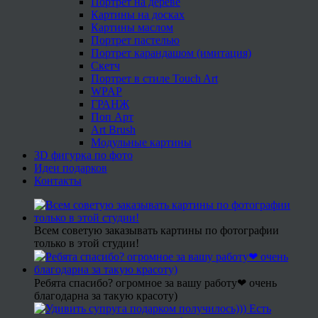
Портрет на дереве
Картины на досках
Картины маслом
Портрет пастелью
Портрет карандашом (имитация)
Скетч
Портрет в стиле Touch Art
WPAP
ГРАНЖ
Поп Арт
Art Brush
Модульные картины
3D фигурка по фото
Идеи подарков
Контакты
Всем советую заказывать картины по фотографии
только в этой студии!
Ребята спасибо? огромное за вашу работу❤ очень
благодарна за такую красоту)